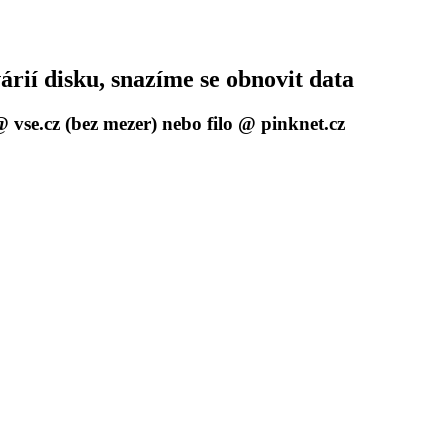
ií disku, snazíme se obnovit data
 vse.cz (bez mezer) nebo filo @ pinknet.cz