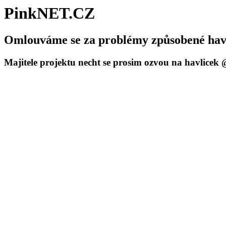
PinkNET.CZ
Omlouváme se za problémy způsobené havár
Majitele projektu necht se prosim ozvou na havlicek @